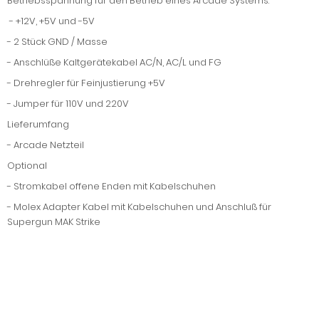
Betriebsspannung für den Betrieb eines Arcade Systems:
- +12V, +5V und -5V
- 2 Stück GND / Masse
- Anschlüße Kaltgerätekabel AC/N, AC/L und FG
- Drehregler für Feinjustierung +5V
- Jumper für 110V und 220V
Lieferumfang
- Arcade Netzteil
Optional
- Stromkabel offene Enden mit Kabelschuhen
- Molex Adapter Kabel mit Kabelschuhen und Anschluß für
Supergun MAK Strike