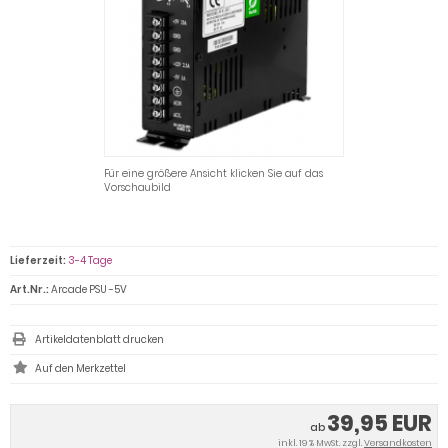
Für eine größere Ansicht klicken Sie auf das
Vorschaubild
Lieferzeit:
3-4 Tage
Art.Nr.:
Arcade PSU -5V
Artikeldatenblatt drucken
39,95 EUR
ab
inkl. 19 % MwSt. zzgl.
Versandkosten