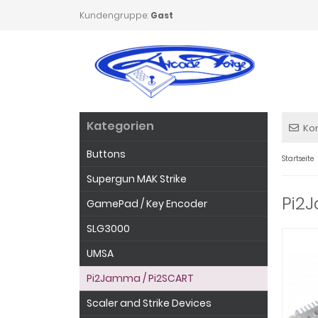
Kundengruppe:
Gast
Kategorien
Ko
Buttons
Startseite
Supergun MAK Strike
Pi2
GamePad / Key Encoder
SLG3000
UMSA
Pi2Jamma / Pi2SCART
Scaler and Strike Devices