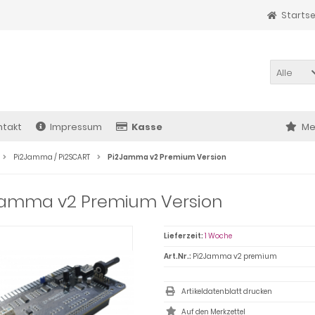
Startse
Alle
ntakt
Impressum
Kasse
Me
Pi2Jamma / Pi2SCART
Pi2Jamma v2 Premium Version
Jamma v2 Premium Version
Lieferzeit:
1 Woche
Art.Nr.:
Pi2Jamma v2 premium
Artikeldatenblatt drucken