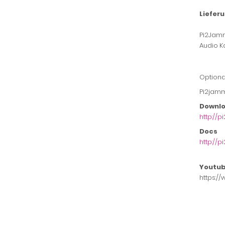
Liefer
Pi2Jamm
Audio K
Optiona
Pi2jamm
Downl
http://
Docs
http://p
Youtub
https: