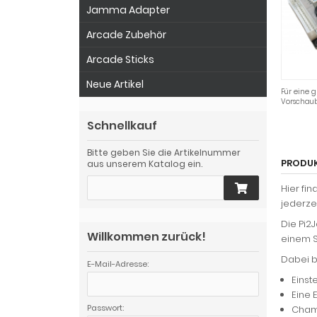
Jamma Adapter
Arcade Zubehör
Arcade Sticks
Neue Artikel
Für eine g
Vorschaub
Schnellkauf
Bitte geben Sie die Artikelnummer
PRODU
aus unserem Katalog ein.
Hier fi
jederze
Die Pi2
Willkommen zurück!
einem S
Dabei b
E-Mail-Adresse:
Einst
Eine 
Passwort:
Chamm