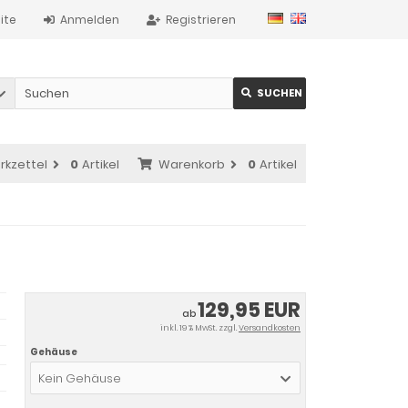
ite
Anmelden
Registrieren
SUCHEN
rkzettel
0
Artikel
Warenkorb
0
Artikel
129,95 EUR
ab
inkl. 19 % MwSt. zzgl.
Versandkosten
Gehäuse
Kein Gehäuse