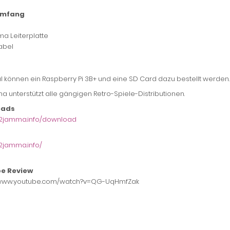
umfang
a Leiterplatte
abel
l können ein Raspberry Pi 3B+ und eine SD Card dazu bestellt werden.
a unterstützt alle gängigen Retro-Spiele-Distributionen.
oads
pi2jamma.info/download
i2jamma.info/
e Review
//www.youtube.com/watch?v=QG-UqHmfZak