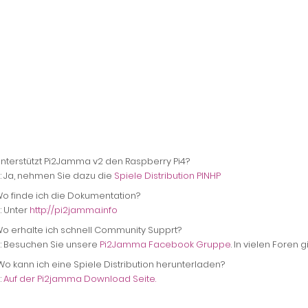
Unterstützt Pi2Jamma v2 den Raspberry Pi4?
 : Ja, nehmen Sie dazu die
Spiele Distribution PINHP
Wo finde ich die Dokumentation?
: Unter
http://pi2jamma.info
Wo erhalte ich schnell Community Supprt?
 : Besuchen Sie unsere
Pi2Jamma Facebook Gruppe
. In vielen Foren
 Wo kann ich eine Spiele Distribution herunterladen?
:
Auf der Pi2jamma Download Seite.