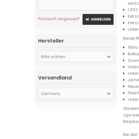
wird 
CPS2 
Extra
Passwort vergessen?
ANMELDEN
Extra
Unter
Beide P
Hersteller
15kh
Butto
Bitte wählen
Sound
Video
Unter
Versandland
Jamma
Neues
Pixel
Germany
Unter
Stecken
cga wer
Raspberr
Bei der