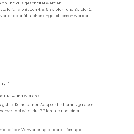
n an und aus geschaltet werden.
lle für die Button 4, 5, 6 Spieler 1 und Spieler 2
Converter oder ähnliches angeschlossen werden.
ry Pi
I3b+, RPI4 und weitere
geht's. Keine teuren Adapter für hdmi, vga oder
 verwendet wird... Nur Pi2Jamma und einen
ie bei der Verwendung anderer Lösungen.