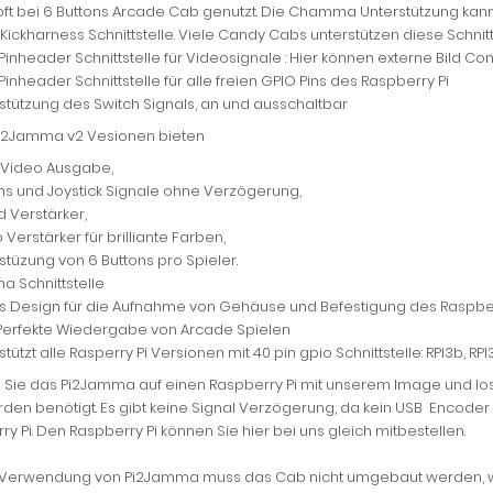
oft bei 6 Buttons Arcade Cab genutzt. Die Chamma Unterstützung kan
Kickharness Schnittstelle. Viele Candy Cabs unterstützen diese Schnittste
 Pinheader Schnittstelle für Videosignale : Hier können externe Bild 
 Pinheader Schnittstelle für alle freien GPIO Pins des Raspberry Pi
stützung des Switch Signals, an und ausschaltbar
i2Jamma v2 Vesionen bieten
z Video Ausgabe,
ns und Joystick Signale ohne Verzögerung,
 Verstärker,
 Verstärker für brilliante Farben,
stüzung von 6 Buttons pro Spieler.
 Schnittstelle
 Design für die Aufnahme von Gehäuse und Befestigung des Raspber
 Perfekte Wiedergabe von Arcade Spielen
stützt alle Rasperry Pi Versionen mit 40 pin gpio Schnittstelle: RPI3b, RP
 Sie das Pi2Jamma auf einen Raspberry Pi mit unserem Image und los 
den benötigt. Es gibt keine Signal Verzögerung, da kein USB Encoder
y Pi. Den Raspberry Pi können Sie hier bei uns gleich mitbestellen.
 Verwendung von Pi2Jamma muss das Cab nicht umgebaut werden, w