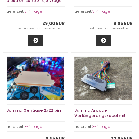
elektronische 2, 4, 8 Wege
Filter für Joysticks
Lieferzeit:
3-4 Tage
Lieferzeit:
3-4 Tage
29,00 EUR
9,95 EUR
inkl. 19 % MwSt. zzgl.
Versandkosten
exkl. MwSt. zzgl.
Versandkosten
Jamma Gehäuse 2x22 pin
Jamma Arcade
Verlängerungskabel mit
Gehäuse
Lieferzeit:
3-4 Tage
Lieferzeit:
3-4 Tage
9,95 EUR
24,95 EUR