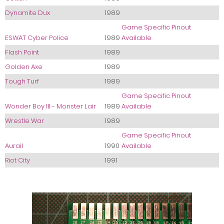
Dynamite Dux
1989
Game Specific Pinout
ESWAT Cyber Police
1989
Available
Flash Point
1989
Golden Axe
1989
Tough Turf
1989
Game Specific Pinout
Wonder Boy III - Monster Lair
1989
Available
Wrestle War
1989
Game Specific Pinout
Aurail
1990
Available
Riot City
1991