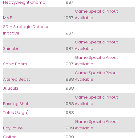
Heavyweight Champ
1987
Game Specific Pinout
M.V.P.
1987
Available
SDI - Strategic Defense
Initiative
1987
Game Specific Pinout
Shinobi
1987
Available
Game Specific Pinout
Sonic Boom
1987
Available
Game Specific Pinout
Altered Beast
1988
Available
Juuouki
1988
Game Specific Pinout
Passing Shot
1988
Available
Tetris (Sega)
1988
Game Specific Pinout
Bay Route
1989
Available
Cotton
1989