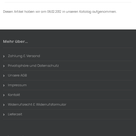
Diesen Artikel haben wir am 06.02.2012 in unseren Katalog aufgenommen.
Mehr über...
Zahlung & Versand
Privatsphäre und Datenschutz
Unsere AGB
Impressum
Kontakt
Widerrufsrecht & Widerrufsformular
Lieferzeit