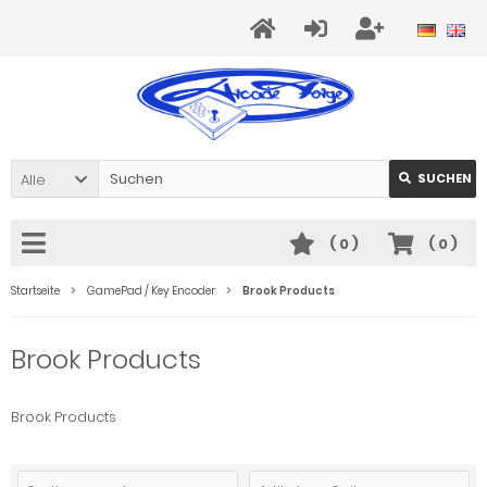
Alle
SUCHEN
(
0
)
(
0
)
Startseite
GamePad / Key Encoder
Brook Products
Brook Products
Brook Products