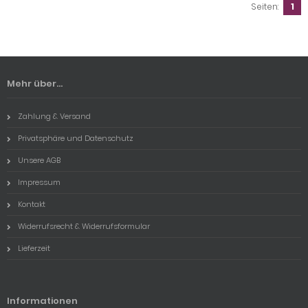
Seiten:
1
Mehr über...
Zahlung & Versand
Privatsphäre und Datenschutz
Unsere AGB
Impressum
Kontakt
Widerrufsrecht & Widerrufsformular
Lieferzeit
Informationen