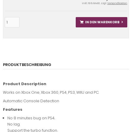
inkl. 19 % MwSt. zzgl.
Versandkosten
IN DEN WARENKORB
PRODUKTBESCHREIBUNG
Product Description
Works on Xbox One, Xbox 360, PS4, PS3, WIIU and PC.
Automatic Console Detection
Features
No 8 minutes bug on PS4.
No lag.
Support the turbo function.