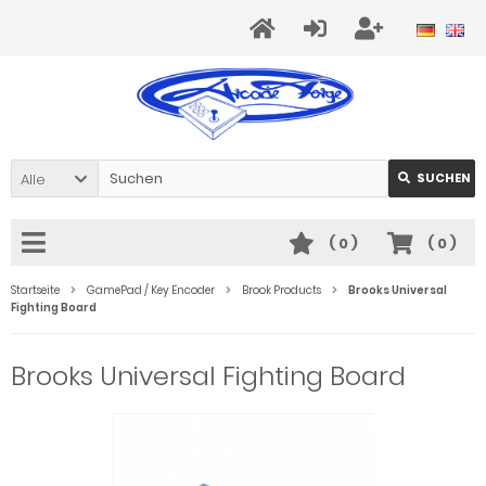
Alle
SUCHEN
(
0
)
(
0
)
Startseite
GamePad / Key Encoder
Brook Products
Brooks Universal
Fighting Board
Brooks Universal Fighting Board