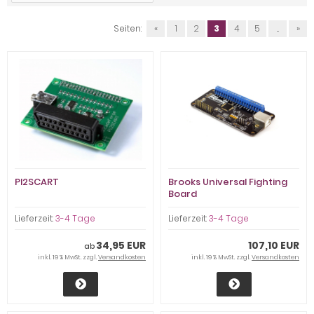
Seiten:
«
1
2
3
4
5
...
»
PI2SCART
Brooks Universal Fighting
Board
Lieferzeit:
3-4 Tage
Lieferzeit:
3-4 Tage
34,95 EUR
107,10 EUR
ab
inkl. 19 % MwSt. zzgl.
Versandkosten
inkl. 19 % MwSt. zzgl.
Versandkosten