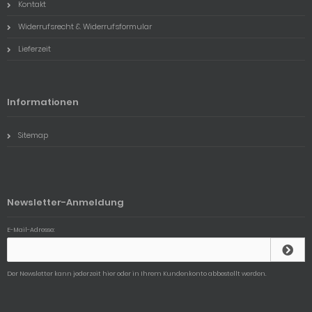
Kontakt
Widerrufsrecht & Widerrufsformular
Lieferzeit
Informationen
Sitemap
Newsletter-Anmeldung
E-Mail-Adresse:
Der Newsletter kann jederzeit hier oder in Ihrem Kundenkonto abbestellt werden.