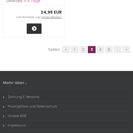
Lieferzeit:
3-4 Tage
24,95 EUR
inkl. 19 % MwSt. zzgl.
Versandkosten
Seiten:
«
1
2
3
4
5
...
»
Mehr über...
Zahlung & Versand
Privatsphäre und Datenschutz
Unsere AGB
Impressum