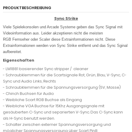
PRODUKTBESCHREIBUNG
Sync Strike
Viele Spielekonsolen und Arcade Systeme geben das Sync Signal mit
Videoinformation aus. Leider akzeptieren nicht die meisten
RGB Fernseher oder Scaler diese Extrainformationen nicht. Diese
Extrainformationen werden von Sync Strike entfernt und das Sync Sginal
aufbereitet.
Eigenschaften
- LM1881 basierender Sync stripper / cleaner
- Schraubklemmen für die Scartsignale Rot, Grün, Blau, V-Sync, C-
Sync und Audio Links, Rechts
- Schraubklemmen für die Spannungsversorgung (5V, Masse)
- Chinch Buchsen für Audio
- Weibliche Scart RGB Buchse als Eingang
- Weibliche VGA Buchse für 15Khz Ausgangsignale mit
gesäuberten C-Sync und separierten V-Sync. Das C-Sync kann
als H-Sync benutzt werden.
- Schalter zwischen externer Spannungsversorgung und
möglicher Spannungsversorgung über Scart Pin8