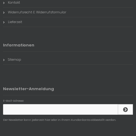
Kontakt
Widerrufsrecht & Widerrufsformular
Lieferzeit
Informationen
Sitemap
Newsletter-Anmeldung
E-Mail-Adresse:
Der Newsletter kann jederzeit hier oder in Ihrem Kundenkonto abbestellt werden.