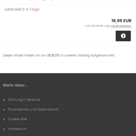
Lieferzeit:
3-4 Tage
19,95 EUR
inkl. 19 % MwSt. zzgl.
Versandkosten
Diesen Artikel haben wir am 08.08.2011 in unseren Katalog aufgenommen.
Mehr über...
Zahlung & Versand
Privatsphäre und Datenschutz
Unsere AGB
Impressum