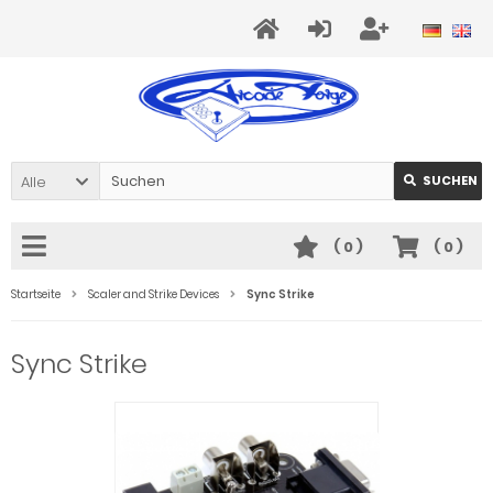
Alle
SUCHEN
(
0
)
(
0
)
Startseite
Scaler and Strike Devices
Sync Strike
Sync Strike