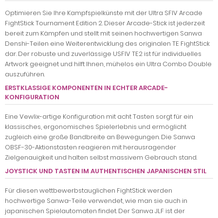
Optimieren Sie Ihre Kampfspielkünste mit der Ultra SFIV Arcade
FightStick Tournament Edition 2. Dieser Arcade-Stick ist jederzeit
bereit zum Kämpfen und stellt mit seinen hochwertigen Sanwa
Denshi-Teilen eine Weiterentwicklung des originalen TE FightStick
dar. Der robuste und zuverlässige USFIV TE2 ist für individuelles
Artwork geeignet und hilft Ihnen, mühelos ein Ultra Combo Double
auszuführen.
ERSTKLASSIGE KOMPONENTEN IN ECHTER ARCADE-
KONFIGURATION
Eine Vewlix-artige Konfiguration mit acht Tasten sorgt für ein
klassisches, ergonomisches Spielerlebnis und ermöglicht
zugleich eine große Bandbreite an Bewegungen. Die Sanwa
OBSF-30-Aktionstasten reagieren mit herausragender
Zielgenauigkeit und halten selbst massivem Gebrauch stand.
JOYSTICK UND TASTEN IM AUTHENTISCHEN JAPANISCHEN STIL
Für diesen wettbewerbstauglichen FightStick werden
hochwertige Sanwa-Teile verwendet, wie man sie auch in
japanischen Spielautomaten findet. Der Sanwa JLF ist der