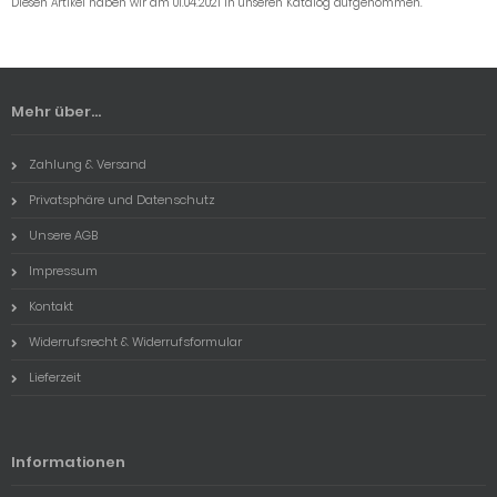
Diesen Artikel haben wir am 01.04.2021 in unseren Katalog aufgenommen.
Mehr über...
Zahlung & Versand
Privatsphäre und Datenschutz
Unsere AGB
Impressum
Kontakt
Widerrufsrecht & Widerrufsformular
Lieferzeit
Informationen