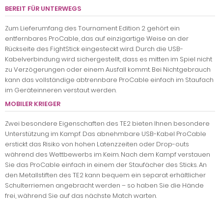
BEREIT FÜR UNTERWEGS
Zum Lieferumfang des Tournament Edition 2 gehört ein
entfernbares ProCable, das auf einzigartige Weise an der
Rückseite des FightStick eingesteckt wird. Durch die USB-
Kabelverbindung wird sichergestellt, dass es mitten im Spiel nicht
zu Verzögerungen oder einem Ausfall kommt. Bei Nichtgebrauch
kann das vollständige abtrennbare ProCable einfach im Staufach
im Geräteinneren verstaut werden.
MOBILER KRIEGER
Zwei besondere Eigenschaften des TE2 bieten Ihnen besondere
Unterstützung im Kampf. Das abnehmbare USB-Kabel ProCable
erstickt das Risiko von hohen Latenzzeiten oder Drop-outs
während des Wettbewerbs im Keim. Nach dem Kampf verstauen
Sie das ProCable einfach in einem der Staufächer des Sticks. An
den Metallstiften des TE2 kann bequem ein separat erhältlicher
Schulterriemen angebracht werden – so haben Sie die Hände
frei, während Sie auf das nächste Match warten.