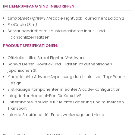
IM LIEFERUMFANG SIND INBEGRIFFEN:
Ultra Street Fighter IV
Arcade FightStick Tournament Edition 2
ProCable (3 m)
Schraubendreher mit austauschbaren Inbus- und
Flachschlitzeinsätzen
PRODUKTSPEZIFIKATIONEN:
Offizielles Ultra Street Fighter IV-Artwork
Sanwa Denshi-Joystick und –Tasten im authentischen
japanischen Stil
Kinderleichte Artwork-Anpassung durch intuitives Top-Panel-
Design
Erstklassige Komponenten in echter Arcade-Konfiguration
Integrierter Headset-Port für Xbox LIVE
Entfernbares ProCable für leichte Lagerung und mühelosen
Transport
Interne Staufächer für Ersatzwerkzeuge und -teile