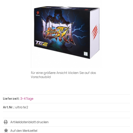
Für eine größere Ansicht klicken Sie auf das
Vorschaubild
Lieferzeit:
3-4 Tage
Art.Nr.:
ultra te 2
Artikeldatenblatt drucken