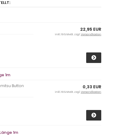
ELLT:
22,95 EUR
inkl. 19 % MwSt. zzgl.
Versandkosten
ge 1m
mitsu Button
0,33 EUR
inkl. 19 % MwSt. zzgl.
Versandkosten
 Länge 1m