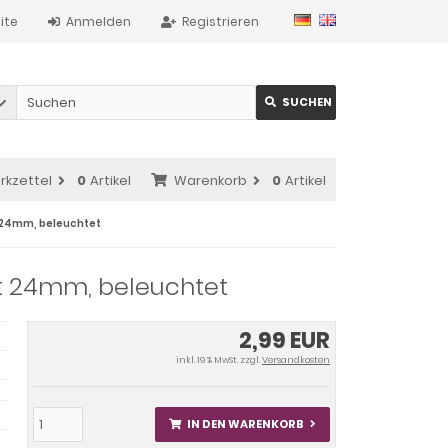
ite
Anmelden
Registrieren
SUCHEN
rkzettel
0
Artikel
Warenkorb
0
Artikel
t 24mm, beleuchtet
ent 24mm, beleuchtet
2,99 EUR
inkl. 19 % MwSt. zzgl.
Versandkosten
IN DEN WARENKORB