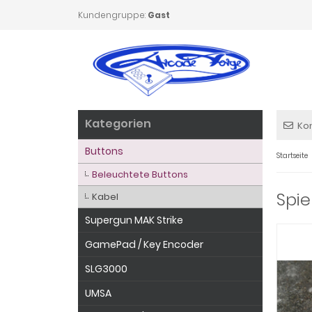
Kundengruppe:
Gast
Kategorien
Ko
Buttons
Startseite
Beleuchtete Buttons
Spie
Kabel
Supergun MAK Strike
GamePad / Key Encoder
SLG3000
UMSA