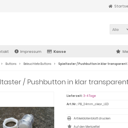
Startse
Alle
ntakt
Impressum
Kasse
Me
Buttons
Beleuchtete Buttons
Spieltaster / Pushbutton in klar transparen
ltaster / Pushbutton in klar transpar
Lieferzeit:
3-4 Tage
Art.Nr.:
PB_24mm_clear_LED
Artikeldatenblatt drucken