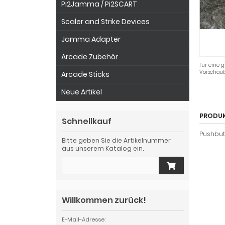
Pi2Jamma / Pi2SCART
Scaler and Strike Devices
Jamma Adapter
Arcade Zubehör
Für eine g
Vorschaub
Arcade Sticks
Neue Artikel
PRODU
Schnellkauf
Pushbut
Bitte geben Sie die Artikelnummer
aus unserem Katalog ein.
Willkommen zurück!
E-Mail-Adresse: